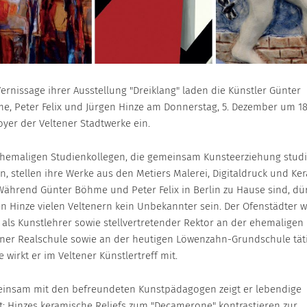
ernissage ihrer Ausstellung "Dreiklang" laden die Künstler Günter
e, Peter Felix und Jürgen Hinze am Donnerstag, 5. Dezember um 1
oyer der Veltener Stadtwerke ein.
ehemaligen Studienkollegen, die gemeinsam Kunsteerziehung studi
n, stellen ihre Werke aus den Metiers Malerei, Digitaldruck und Ke
 Während Günter Böhme und Peter Felix in Berlin zu Hause sind, dü
en Hinze vielen Veltenern kein Unbekannter sein. Der Ofenstädter 
t als Kunstlehrer sowie stellvertretender Rektor an der ehemaligen
ener Realschule sowie an der heutigen Löwenzahn-Grundschule täti
 wirkt er im Veltener Künstlertreff mit.
insam mit den befreundeten Kunstpädagogen zeigt er lebendige
t: Hinzes keramische Reliefs zum "Decamerone" kontrastieren zur