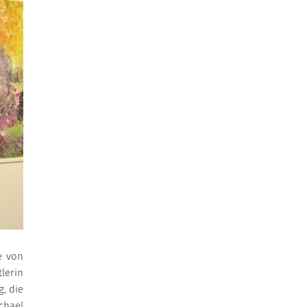
e von
lerin
g, die
chael