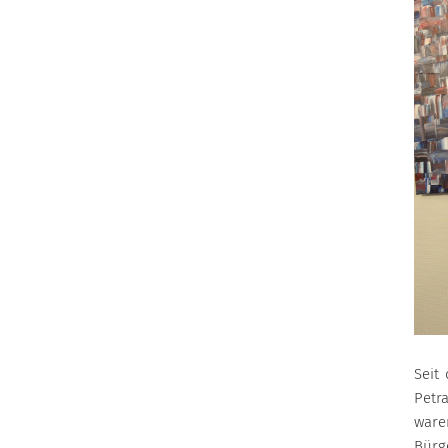
Seit
Petr
waren
Bürg