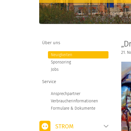
STROMKENNZEICHNUNG
MARKTPARTNER
NETZANSCHLUSS
„D
Über uns
21. 
Neuigkeiten
Sponsoring
Jobs
Service
Ansprechpartner
Verbraucherinformationen
Formulare & Dokumente
STROM