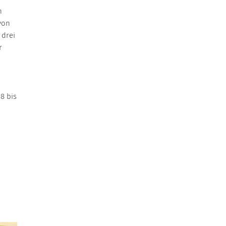
n
von
 drei
r
8 bis