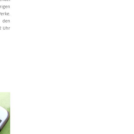
rigen
erke.
u den
2 Uhr