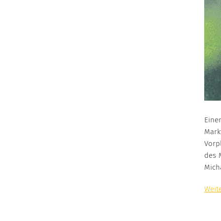
Eine
Mark
Vorp
des M
Mich
Weite