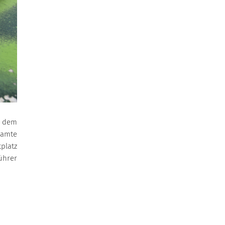
f dem
samte
platz
führer