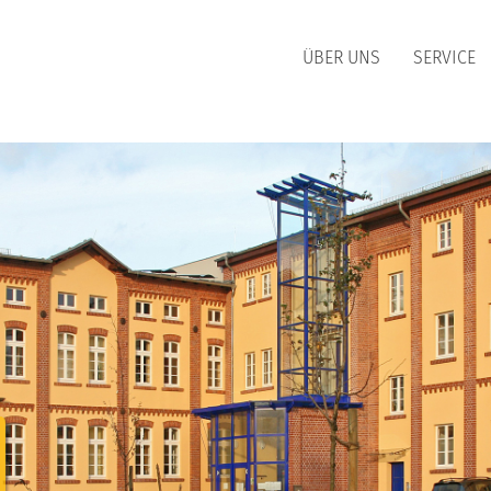
ÜBER UNS
SERVICE
WÄRME
ERDGAS
BERSICHT
ÜBERSICHT
ÄRMEPREISE
HEIZGAS
ÄRME-BONUS
HEIZGAS UMLAND
EITERE INFORMATIONEN
KOCHGAS
MARKTPARTNER