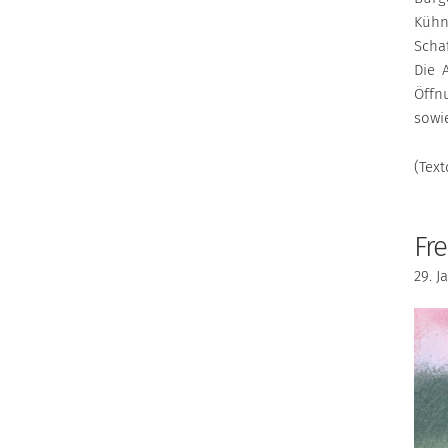
Kühn
Scha
Die 
Öffn
sowie
(Text
Fr
29. J