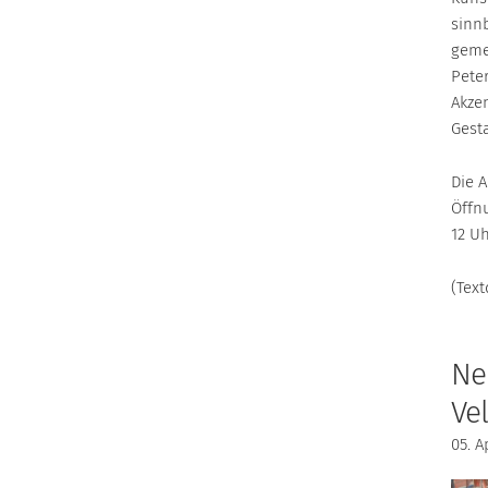
sinn
Großkunden
geme
Local Energy Verbund
Pete
Stromkennzeichnung
Akze
Marktpartner
Gest
Netzanschluss
Die A
Öffnu
12 U
(Text
Ne
Ve
05. A