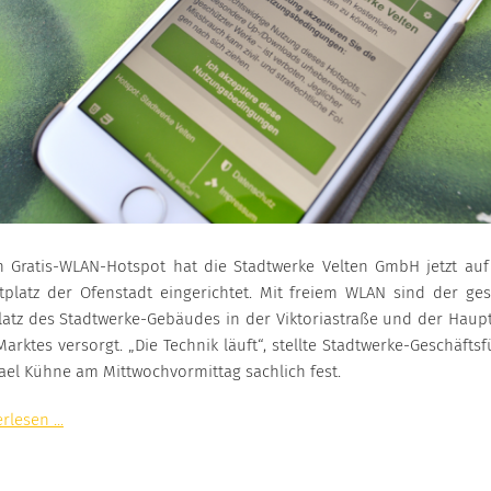
n Gratis-WLAN-Hotspot hat die Stadtwerke Velten GmbH jetzt au
tplatz der Ofenstadt eingerichtet. Mit freiem WLAN sind der ge
latz des Stadtwerke-Gebäudes in der Viktoriastraße und der Haupt
arktes versorgt. „Die Technik läuft“, stellte Stadtwerke-Geschäfts
ael Kühne am Mittwochvormittag sachlich fest.
rlesen ...