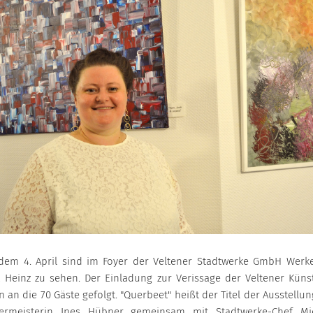
 dem 4. April sind im Foyer der Veltener Stadtwerke GmbH Werk
a Heinz zu sehen. Der Einladung zur Verissage der Veltener Künst
 an die 70 Gäste gefolgt. "Querbeet" heißt der Titel der Ausstellun
ermeisterin Ines Hübner gemeinsam mit Stadtwerke-Chef Mi