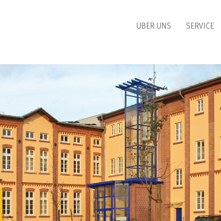
ÜBER UNS
SERVICE
WÄRME
ERDGAS
BERSICHT
ÜBERSICHT
ÄRMEPREISE
HEIZGAS
ÄRME-BONUS
HEIZGAS UMLAND
EITERE INFORMATIONEN
KOCHGAS
MARKTPARTNER