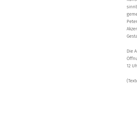
sinn
Großkunden
geme
Local Energy Verbund
Pete
Stromkennzeichnung
Akze
Marktpartner
Gest
Netzanschluss
Die A
Öffnu
12 U
(Text