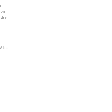
n
von
 drei
r
8 bis