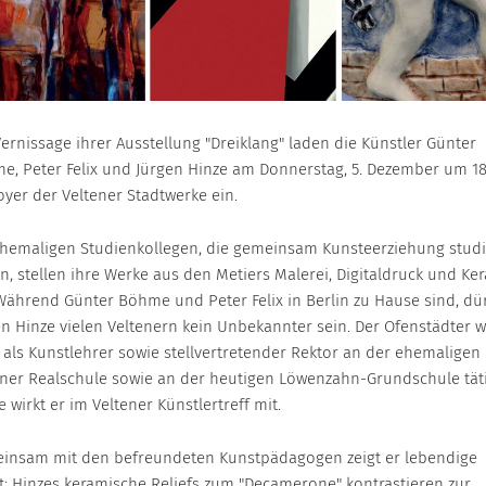
ernissage ihrer Ausstellung "Dreiklang" laden die Künstler Günter
e, Peter Felix und Jürgen Hinze am Donnerstag, 5. Dezember um 1
oyer der Veltener Stadtwerke ein.
ehemaligen Studienkollegen, die gemeinsam Kunsteerziehung studi
n, stellen ihre Werke aus den Metiers Malerei, Digitaldruck und Ke
 Während Günter Böhme und Peter Felix in Berlin zu Hause sind, dü
en Hinze vielen Veltenern kein Unbekannter sein. Der Ofenstädter 
t als Kunstlehrer sowie stellvertretender Rektor an der ehemaligen
ener Realschule sowie an der heutigen Löwenzahn-Grundschule täti
 wirkt er im Veltener Künstlertreff mit.
insam mit den befreundeten Kunstpädagogen zeigt er lebendige
t: Hinzes keramische Reliefs zum "Decamerone" kontrastieren zur