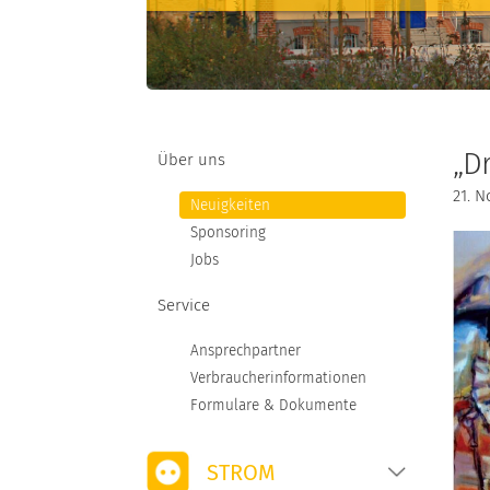
STROMKENNZEICHNUNG
MARKTPARTNER
NETZANSCHLUSS
„D
Über uns
21. 
Neuigkeiten
Sponsoring
Jobs
Service
Ansprechpartner
Verbraucherinformationen
Formulare & Dokumente
STROM