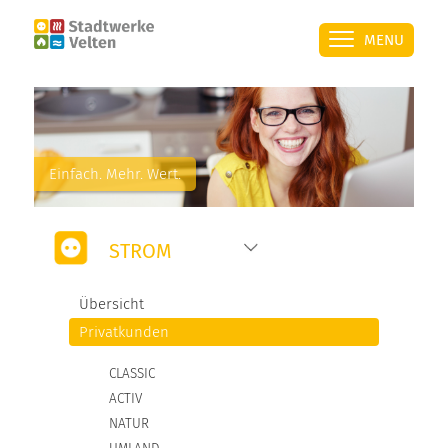
MENU
ÜBER UNS
Einfach. Mehr. Wert.
SERVICE
STROM
STROM
Übersicht
ÜBERSICHT
Privatkunden
PRIVATKUNDEN
CLASSIC
ACTIV
GESCHÄFTSKUNDEN
NATUR