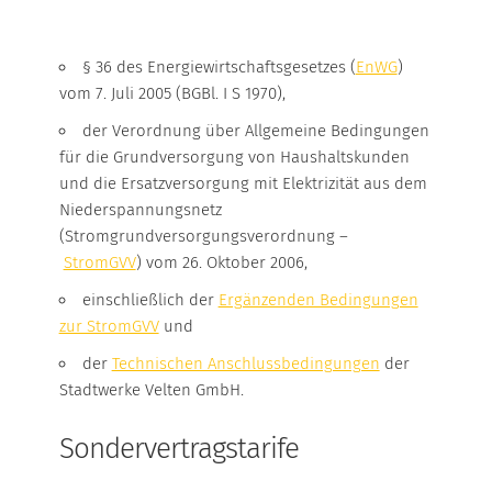
ÜBERSICHT
§ 36 des Energiewirtschaftsgesetzes (
EnWG
)
vom 7. Juli 2005 (BGBl. I S 1970),
ZAHLEN & FAKTEN
der Verordnung über Allgemeine Bedingungen
für die Grundversorgung von Haushaltskunden
FOTOGALERIE
und die Ersatzversorgung mit Elektrizität aus dem
Niederspannungsnetz
WEITERE INFORMATIONEN
(Stromgrundversorgungsverordnung –
StromGVV
) vom 26. Oktober 2006,
einschließlich der
Ergänzenden Bedingungen
zur StromGVV
und
der
Technischen Anschlussbedingungen
der
Stadtwerke Velten GmbH.
Sondervertragstarife