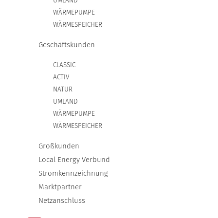
UMLAND
GROSSKUNDEN
WÄRMEPUMPE
WÄRMESPEICHER
LOCAL ENERGY VERBUND
Geschäftskunden
STROMKENNZEICHNUNG
CLASSIC
ACTIV
MARKTPARTNER
NATUR
UMLAND
NETZANSCHLUSS
WÄRMEPUMPE
WÄRMESPEICHER
WÄRME
Großkunden
Local Energy Verbund
ÜBERSICHT
Stromkennzeichnung
Marktpartner
WÄRMEPREISE
Netzanschluss