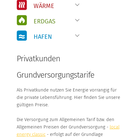
WÄRME-BONUS
WÄRME
WEITERE INFORMATIONEN
ERDGAS
Übersicht
Wärmepreise
ERDGAS
HAFEN
Übersicht
Wärme-Bonus
Heizgas
Weitere Informationen
Übersicht
ÜBERSICHT
Heizgas Umland
Privatkunden
Zahlen & Fakten
Kochgas
HEIZGAS
Fotogalerie
Marktpartner
Grundversorgungstarife
Weitere Informationen
HEIZGAS UMLAND
Als Privatkunde nutzen Sie Energie vorrangig für
die private Lebensführung. Hier finden Sie unsere
KOCHGAS
gültigen Preise.
MARKTPARTNER
Die Versorgung zum Allgemeinen Tarif bzw. den
Allgemeinen Preisen der Grundversorgung -
local
HAFEN
energy classic
- erfolgt auf der Grundlage