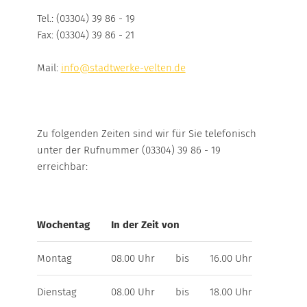
WÄRME-BONUS
NATUR
Tel.: (03304) 39 86 - 19
UMLAND
Fax: (03304) 39 86 - 21
WEITERE INFORMATIONEN
WÄRMEPUMPE
WÄRMESPEICHER
Mail:
info@stadtwerke-velten.de
ERDGAS
Großkunden
Local Energy Verbund
ÜBERSICHT
Stromkennzeichnung
Zu folgenden Zeiten sind wir für Sie telefonisch
Marktpartner
unter der Rufnummer (03304) 39 86 - 19
HEIZGAS
Netzanschluss
erreichbar:
HEIZGAS UMLAND
Wochentag
KOCHGAS
In der Zeit von
Montag
08.00 Uhr
bis
16.00 Uhr
MARKTPARTNER
Dienstag
08.00 Uhr
bis
18.00 Uhr
HAFEN