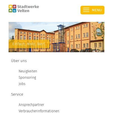
MENU
ÜBER UNS
Einfach. Mehr. Wert.
SERVICE
Über uns
STROM
Neuigkeiten
Sponsoring
ÜBERSICHT
Jobs
Service
PRIVATKUNDEN
Ansprechpartner
GESCHÄFTSKUNDEN
Verbraucherinformationen