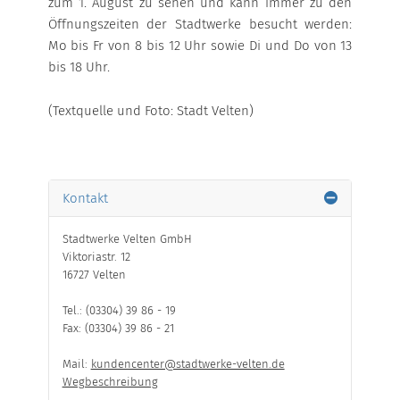
zum 1. August zu sehen und kann immer zu den
Öffnungszeiten der Stadtwerke besucht werden:
Mo bis Fr von 8 bis 12 Uhr sowie Di und Do von 13
ÜBERSICHT
bis 18 Uhr.
ZAHLEN & FAKTEN
(Textquelle und Foto: Stadt Velten)
FOTOGALERIE
WEITERE INFORMATIONEN
Kontakt
Stadtwerke Velten GmbH
Viktoriastr. 12
16727 Velten
Tel.: (03304) 39 86 - 19
Fax: (03304) 39 86 - 21
Mail:
kundencenter@stadtwerke-velten.de
Wegbeschreibung