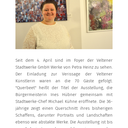
WÄRME-BONUS
NATUR
UMLAND
WEITERE INFORMATIONEN
WÄRMEPUMPE
WÄRMESPEICHER
ERDGAS
Großkunden
Local Energy Verbund
ÜBERSICHT
Stromkennzeichnung
Seit dem 4. April sind im Foyer der Veltener
Marktpartner
HEIZGAS
Stadtwerke GmbH Werke von Petra Heinz zu sehen.
Netzanschluss
Der Einladung zur Verissage der Veltener
HEIZGAS UMLAND
Künstlerin waren an die 70 Gäste gefolgt.
"Querbeet" heißt der Titel der Ausstellung, die
KOCHGAS
Bürgermeisterin Ines Hübner gemeinsam mit
Stadtwerke-Chef Michael Kühne eröffnete. Die 36-
MARKTPARTNER
jährige zeigt einen Querschnitt ihres bisherigen
Schaffens, darunter Portraits und Landschaften
ebenso wie abstakte Werke. Die Ausstellung ist bis
HAFEN