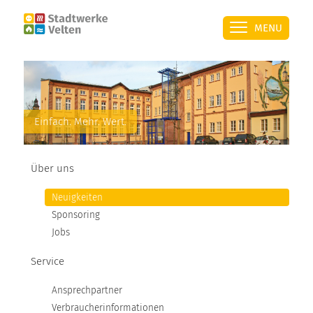
MENU
ÜBER UNS
Einfach. Mehr. Wert.
SERVICE
Über uns
STROM
Neuigkeiten
Sponsoring
ÜBERSICHT
Jobs
Service
PRIVATKUNDEN
Ansprechpartner
GESCHÄFTSKUNDEN
Verbraucherinformationen