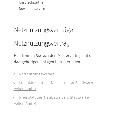
Ansprechpartner
Downloadservice
EDIFACT-DATENAUSTAUSCH
ANSPRECHPARTNER
Netznutzungsverträge
DOWNLOADSERVICE
Netznutzungsvertrag
ERDGAS NETZ
Hier können Sie sich den Mustervertrag mit den
dazugehörigen Anlagen herunterladen.
NETZNUTZUNGSVERTRÄGE
Netznutzungsvertrag
NETZANSCHLUSS
Kontaktdatenblatt Netzbetreiber Stadtwerke
Velten GmbH
NETZNUTZUNGSENTGELTE
Preisblatt des Netzbetreibers Stadtwerke
GASBESCHAFFENHEITS-WERTE
Velten GmbH