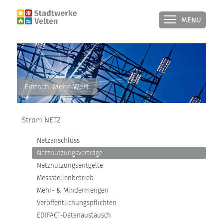
MENU
STROM NETZ
Einfach. Mehr. Wert.
NETZANSCHLUSS
Strom NETZ
NETZNUTZUNGSVERTRÄGE
Netzanschluss
NETZNUTZUNGSENTGELTE
Netznutzungsverträge
Netznutzungsentgelte
MESSSTELLENBETRIEB
Messstellenbetrieb
Mehr- & Mindermengen
MEHR- & MINDERMENGEN
Veröffentlichungspflichten
EDIFACT-Datenaustausch
VERÖFFENTLICHUNGSPFLICHTEN