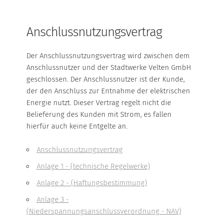
VERÖFFENTLICHUNGSPFLICHTEN
EDIFACT-DATENAUSTAUSCH
Anschlussnutzungsvertrag
ANSPRECHPARTNER
Der Anschlussnutzungsvertrag wird zwischen dem
Anschlussnutzer und der Stadtwerke Velten GmbH
SERVICE
geschlossen. Der Anschlussnutzer ist der Kunde,
der den Anschluss zur Entnahme der elektrischen
Energie nutzt. Dieser Vertrag regelt nicht die
ENTSTÖRUNGSHOTLINE
Belieferung des Kunden mit Strom, es fallen
hierfür auch keine Entgelte an.
ANSPRECHPARTNER
Anschlussnutzungsvertrag
PLANAUSKUNFT
Anlage 1 - (technische Regelwerke)
VERBRAUCHERINFORMATIONEN
Anlage 2 - (Haftungsbestimmung)
Anlage 3 -
FORMULARE & DOKUMENTE
(Niederspannungsanschlussverordnung - NAV)